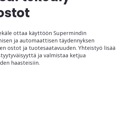
ostot
ekäle ottaa käyttöön Supermindin
isen ja automaattisen täydennyksen
n ostot ja tuotesaatavuuden. Yhteistyö lisää
tyytyväisyyttä ja valmistaa ketjua
den haasteisiin.