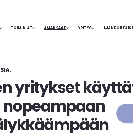
TOIMIALAT
ASIAKKAAT
YRITYS
AJANKOHTAIS
SIA.
en yritykset käytt
ä nopeampaan
 älykkäämpään