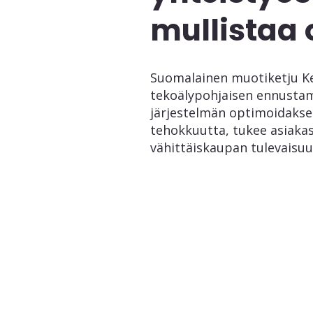
mullistaa 
Suomalainen muotiketju K
tekoälypohjaisen ennustam
järjestelmän optimoidaksee
tehokkuutta, tukee asiakas
vähittäiskaupan tulevaisuu
Lue lisää