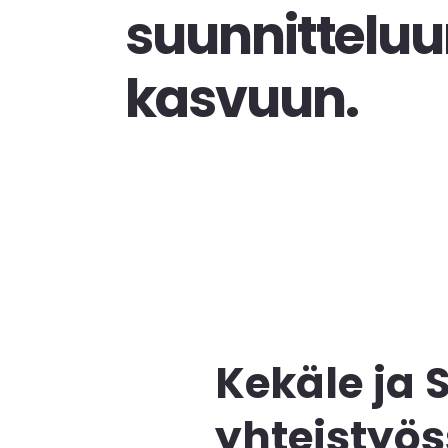
suunnittelu
kasvuun.
Kekäle ja
yhteistyös