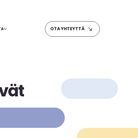
OTA YHTEYTTÄ
TA
ävät