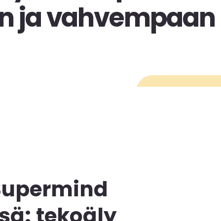
un ja vahvempaan
 Supermind
sä: tekoäly