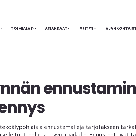
TOIMIALAT
ASIAKKAAT
YRITYS
AJANKOHTAIS
nnän ennustamin
ennys
tekoälypohjaisia ennustemalleja tarjotakseen tarkat,
selle tuotteelle ja myyntipaikalle. Ennusteet ovat t