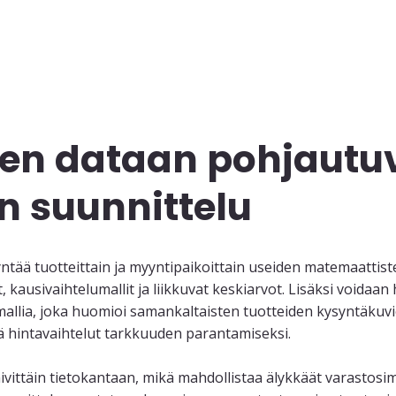
een dataan pohjautu
 suunnittelu
tää tuotteittain ja myyntipaikoittain useiden matemaattist
 kausivaihtelumallit ja liikkuvat keskiarvot. Lisäksi voidaan
allia, joka huomioi samankaltaisten tuotteiden kysyntäkuvi
 hintavaihtelut tarkkuuden parantamiseksi.
vittäin tietokantaan, mikä mahdollistaa älykkäät varastosim