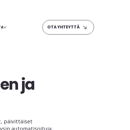
OTA YHTEYTTÄ
TA
en ja
 päivittäiset
äysin automatisoituja,