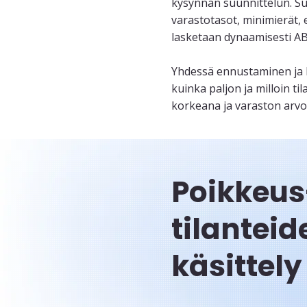
kysynnän suunnittelun. Su
varastotasot, minimierät, e
lasketaan dynaamisesti ABC
Yhdessä ennustaminen ja k
kuinka paljon ja milloin t
korkeana ja varaston arvo 
Poikkeus
tilanteid
käsittely