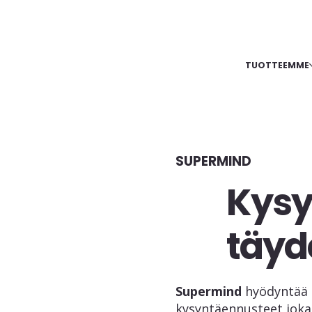
TUOTTEEMME
SUPERMIND
Kysy
täyd
Supermind
hyödyntää 
kysyntäennusteet jokai