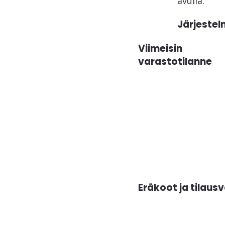
avulla.
Järjestel
Viimeisin
varastotilanne
Eräkoot ja tilausv