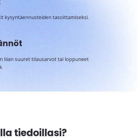
t
kit kysyntäennusteiden tasoittamiseksi.
ännöt
 liian suuret tilausarvot tai loppuneet
ä.
a tiedoillasi?