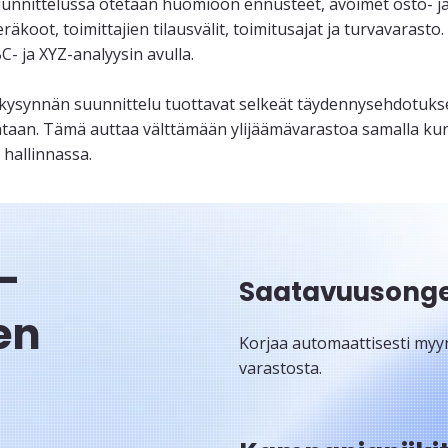
unnittelussa otetaan huomioon ennusteet, avoimet osto- ja 
räkoot, toimittajien tilausvälit, toimitusajat ja turvavarasto
- ja XYZ-analyysin avulla.
ysynnän suunnittelu tuottavat selkeät täydennysehdotukset
ilataan. Tämä auttaa välttämään ylijäämävarastoa samalla ku
hallinnassa.
-
Saatavuusong
en
Korjaa automaattisesti myynt
varastosta.