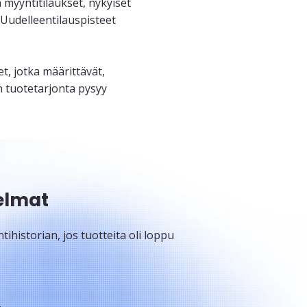
myyntitilaukset, nykyiset
. Uudelleentilauspisteet
, jotka määrittävät,
n tuotetarjonta pysyy
elmat
ihistorian, jos tuotteita oli loppu