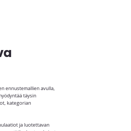
va
en ennustemallien avulla,
 hyödyntää täysin
ot, kategorian
ulaatiot ja luotettavan