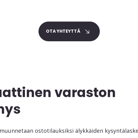
OTA YHTEYTTÄ
attinen varaston
nys
muunnetaan ostotilauksiksi älykkäiden kysyntälask