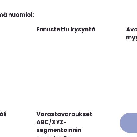
mä huomioi:
Ennustettu kysyntä
Avo
myy
äli
Varastovaraukset
ABC/XYZ-
segmentoinnin