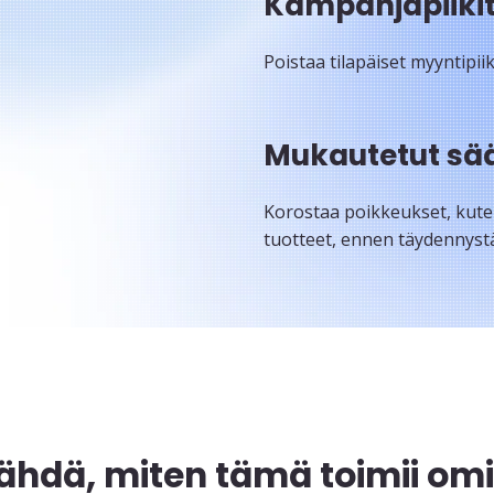
Kampanjapiiki
Poistaa tilapäiset myyntipii
Mukautetut sä
Korostaa poikkeukset, kuten
tuotteet, ennen täydennyst
ähdä, miten tämä toimii omill