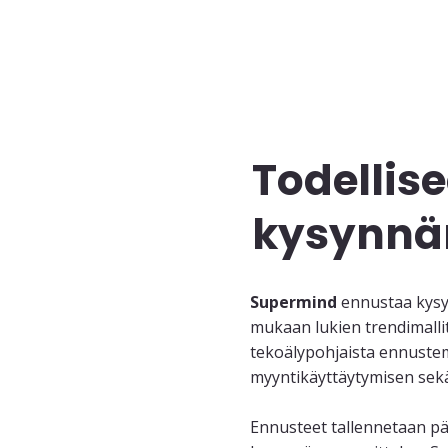
Todellis
kysynnän
Supermind
ennustaa kysyn
mukaan lukien trendimallit,
tekoälypohjaista ennustem
myyntikäyttäytymisen sekä
Ennusteet tallennetaan päi