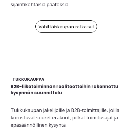
sijaintikohtaisia päätöksiä
Vähittäiskaupan ratkaisut
TUKKUKAUPPA
B2B-liiketoiminnan realiteetteihin rakennettu
kysynnän suunnittelu
Tukkukaupan jakelijoille ja B2B-toimittajille, joilla
korostuvat suuret eräkoot, pitkät toimitusajat ja
epäsäännöllinen kysyntä.