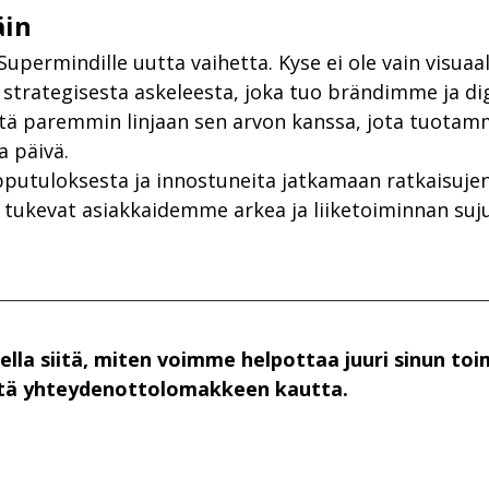
äin
Supermindille uutta vaihetta. Kyse ei ole vain visuaal
 strategisesta askeleesta, joka tuo brändimme ja dig
tä paremmin linjaan sen arvon kanssa, jota tuotam
a päivä.
putuloksesta ja innostuneita jatkamaan ratkaisujen
a tukevat asiakkaidemme arkea ja liiketoiminnan suj
ella siitä, miten voimme helpottaa juuri sinun toim
ttä yhteydenottolomakkeen kautta.