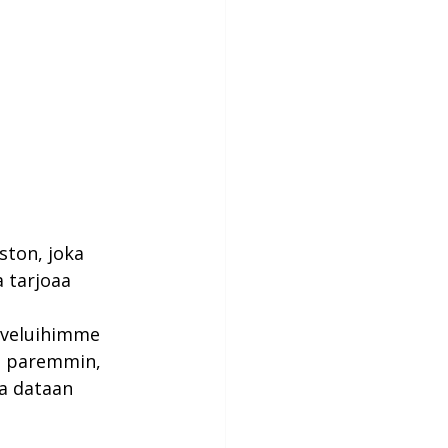
ston, joka 
 tarjoaa 
lveluihimme 
ä paremmin, 
a dataan 