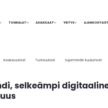
TOIMIALAT
ASIAKKAAT
YRITYS
AJANKOHTAIS
Asiakasuutiset
Tuoteuutiset
Supermindin kuulumiset
di, selkeämpi digitaalin
suus