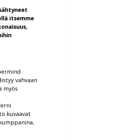
sähtyneet 
llä itsemme 
konaisuus, 
ihin 
permind 
distyy vahvaan 
ä myös 
erni 
to kuvaavat 
 kumppanina, 