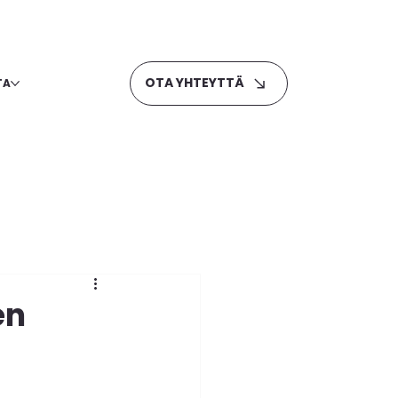
OTA YHTEYTTÄ
TA
en