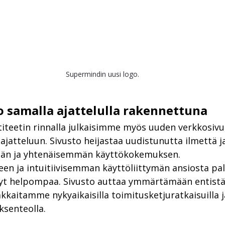
Supermindin uusi logo.
 samalla ajattelulla rakennettuna
iteetin rinnalla julkaisimme myös uuden verkkosivu
atteluun. Sivusto heijastaa uudistunutta ilmettä ja
än ja yhtenäisemmän käyttökokemuksen.
en ja intuitiivisemman käyttöliittymän ansiosta pa
yt helpompaa. Sivusto auttaa ymmärtämään entist
kaitamme nykyaikaisilla toimitusketjuratkaisuilla j
ksenteolla.