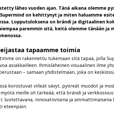
stetty lähes vuoden ajan. Tänä aikana olemme py
Supermind on kehittynyt ja miten haluamme esite
essa. Lopputuloksena on brändi ja digitaalinen ko
 aiempaa paremmin sitä, keitä olemme tänään ja m
 menossa.
heijastaa tapaamme toimia
timme on rakennettu tukemaan sitä tapaa, jolla Su
rvoa asiakkailleen. Ihmisläheinen visuaalinen ilme yh
aperustaan – samaan yhdistelmään, joka on keskiöss
ssä korostuvat viileät sävyt, pyöreät muodot ja mod
myötä meille oli tärkeää, että brändi ja verkkosivus
i: luotettavana, innovatiivisena ja ammattimaisena
ti eteenpäin.