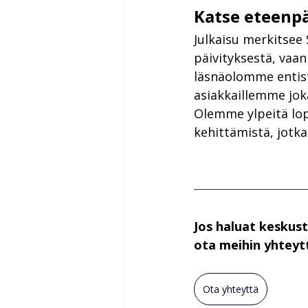
Katse eteenp
Julkaisu merkitsee 
päivityksestä, vaan
läsnäolomme entis
asiakkaillemme jok
Olemme ylpeitä lop
kehittämistä, jotk
Jos haluat keskust
ota meihin yhtey
Ota yhteyttä