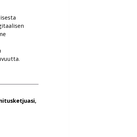
isesta 
itaalisen 
me 
 
uvuutta.
itusketjuasi, 