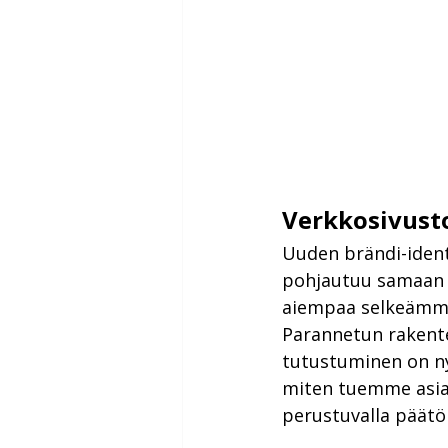
Verkkosivusto
Uuden brändi-ident
pohjautuu samaan aj
aiempaa selkeämm
Parannetun rakente
tutustuminen on n
miten tuemme asiak
perustuvalla päätö