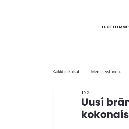
TUOTTEEMME
Kaikki julkaisut
Menestystarinat
19.2.
Uusi brän
kokonai